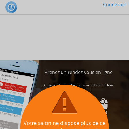
Connexion
Connexion
Me connecter
Prenez un rendez-vous en ligne
Se souvenir de moi
Mot de passe oublié ?
Accédez depuis chez vous aux disponibilités
de votre coiffeur
Créer un compte
En 4
Votre salon ne dispose plus de ce