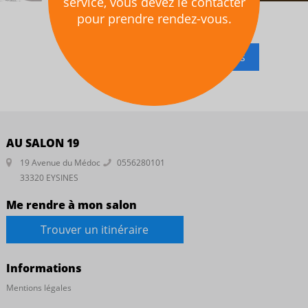
service, vous devez le contacter
pour prendre rendez-vous.
7j/7
24h/24
clics
Je prends rendez-vous
AU SALON 19
19 Avenue du Médoc
0556280101
33320 EYSINES
Me rendre à mon salon
Trouver un itinéraire
Informations
Mentions légales